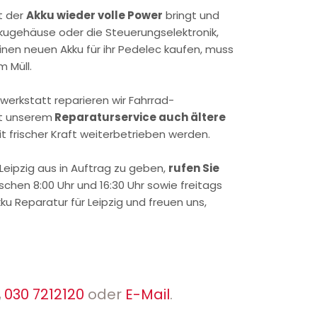
t der
Akku wieder volle Power
bringt und
kkugehäuse oder die Steuerungselektronik,
en neuen Akku für ihr Pedelec kaufen, muss
m Müll.
hwerkstatt reparieren wir Fahrrad-
t unserem
Reparaturservice auch ältere
it frischer Kraft weiterbetrieben werden.
Leipzig aus in Auftrag zu geben,
rufen Sie
chen 8:00 Uhr und 16:30 Uhr sowie freitags
ku Reparatur für Leipzig und freuen uns,
030 7212120
oder
E-Mail
.
