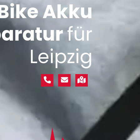
Bike Akku
aratur
für
Leipzig