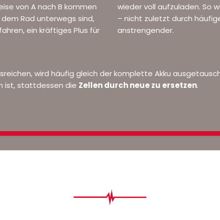
eise von A nach B kommen
wieder voll aufzuladen. So 
 dem Rad unterwegs sind,
– nicht zuletzt durch häuf
ahren, ein kräftiges Plus für
anstrengender.
sreichen, wird häufig gleich der komplette Akku ausgetausc
 ist, stattdessen die
Zellen durch neue zu ersetzen
.