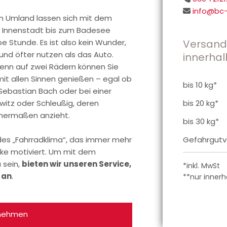
info@bc-

im Umland lassen sich mit dem
er Innenstadt bis zum Badesee
e Stunde. Es ist also kein Wunder,
Versandk
 und öfter nutzen als das Auto.
innerhal
denn auf zwei Rädern können Sie
it allen Sinnen genießen – egal ob
bis 10 kg*
ebastian Bach oder bei einer
witz oder Schleußig, deren
bis 20 kg*
chermaßen anzieht.
bis 30 kg*
ndes „Fahrradklima“, das immer mehr
Gefahrgutv
ke motiviert. Um mit dem
 sein,
bieten wir unseren Service,
*inkl. MwSt
 an
.
**nur inner
fnehmen