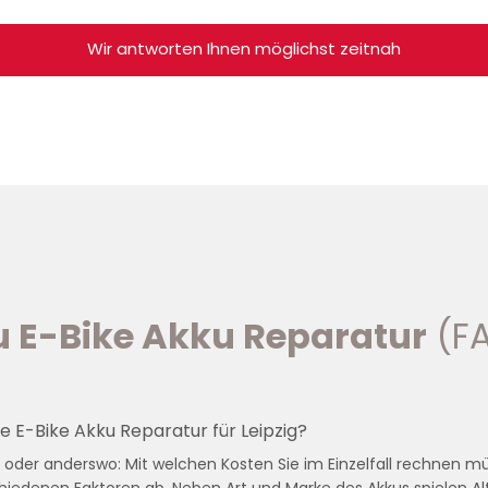
Wir antworten Ihnen möglichst zeitnah
u E-Bike Akku Reparatur
(F
e E-Bike Akku Reparatur für Leipzig?
ig oder anderswo: Mit welchen Kosten Sie im Einzelfall rechnen m
iedenen Faktoren ab. Neben Art und Marke des Akkus spielen Alt