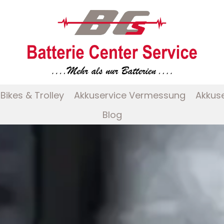
Bikes & Trolley
Akkuservice Vermessung
Akkus
Blog