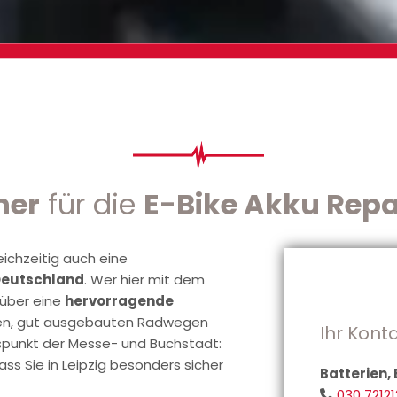
ner
für die
E-Bike Akku Repa
eichzeitig auch eine
 Deutschland
. Wer hier mit dem
 über eine
hervorragende
nen, gut ausgebauten Radwegen
Ihr Kont
uspunkt der Messe- und Buchstadt:
ass Sie in Leipzig besonders sicher
Batterien
030 7212
