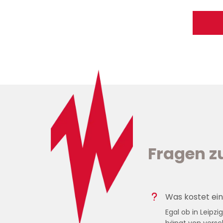
Fragen z
Was kostet ein
Egal ob in Leipz
hängt von versch