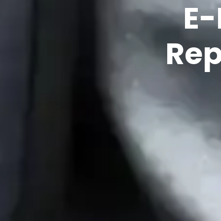
E-
Rep