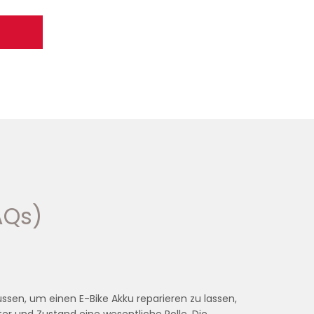
AQs)
üssen, um einen E-Bike Akku reparieren zu lassen,
er und Zustand eine wesentliche Rolle. Die