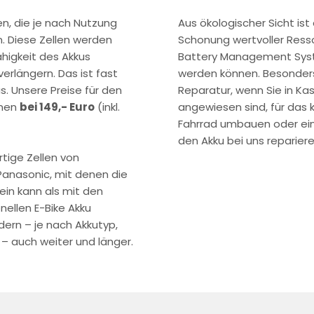
n, die je nach Nutzung
Aus ökologischer Sicht ist
n. Diese Zellen werden
Schonung wertvoller Resso
higkeit des Akkus
Battery Management Syst
erlängern. Das ist fast
werden können. Besonders 
s. Unsere Preise für den
Reparatur, wenn Sie in Kas
nnen
bei 149,- Euro
(inkl.
angewiesen sind, für das k
Fahrrad umbauen oder ein
den Akku bei uns reparier
tige Zellen von
Panasonic, mit denen die
ein kann als mit den
onellen E-Bike Akku
dern – je nach Akkutyp,
 – auch weiter und länger.