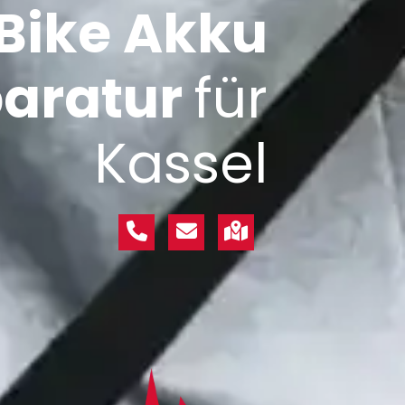
Bike Akku
aratur
für
Kassel