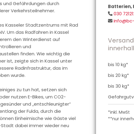
ss und Gefährdungen durch
Batterien
erer Verkehrsteilnehmer.
030 7212

info@bc-

des Kasseler Stadtzentrums mit Rad
NV. Um das Radfahren in Kassel
nderem den Winterdienst auf
Versandk
trollieren und
innerhal
ustellen finden. Wie wichtig die
er ist, zeigte sich in Kassel unter
bis 10 kg*
ssere Radinfrastruktur, das im
ieben wurde.
bis 20 kg*
bis 30 kg*
iniges zu tun hat, setzen sich
oder nutzen E-Bikes, um CO2-
Gefahrgutv
it gesünder und „entschleunigter“
ntlang der Fulda, durch die
*inkl. MwSt
önnen Einheimische wie Gäste viel
**nur inner
-Stadt dabei immer wieder neu