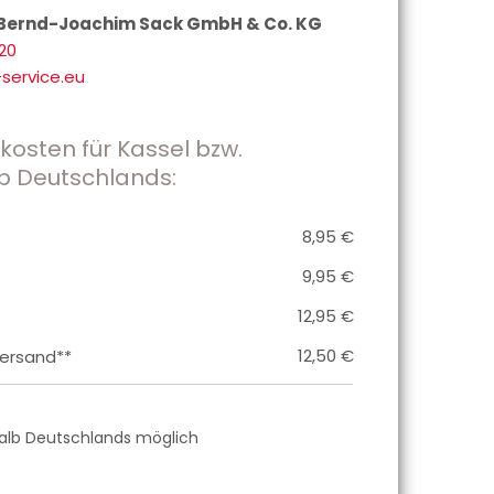
, Bernd-Joachim Sack GmbH & Co. KG
120
service.eu
osten für Kassel bzw.
b Deutschlands:
8,95 €
9,95 €
12,95 €
12,50 €
ersand**
halb Deutschlands möglich