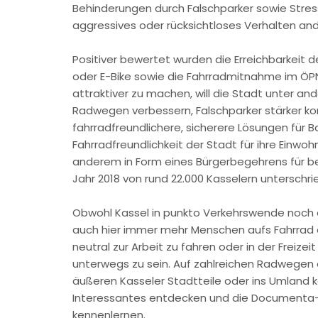
Behinderungen durch Falschparker sowie Stre
aggressives oder rücksichtloses Verhalten and
Positiver bewertet wurden die Erreichbarkeit 
oder E-Bike sowie die Fahrradmitnahme im ÖP
attraktiver zu machen, will die Stadt unter a
Radwegen verbessern, Falschparker stärker kon
fahrradfreundlichere, sicherere Lösungen für Ba
Fahrradfreundlichkeit der Stadt für ihre Einwohn
anderem in Form eines Bürgerbegehrens für be
Jahr 2018 von rund 22.000 Kasselern unterschr
Obwohl Kassel in punkto Verkehrswende noch e
auch hier immer mehr Menschen aufs Fahrrad 
neutral zur Arbeit zu fahren oder in der Freize
unterwegs zu sein. Auf zahlreichen Radwegen e
äußeren Kasseler Stadtteile oder ins Umland k
Interessantes entdecken und die Documenta
kennenlernen.